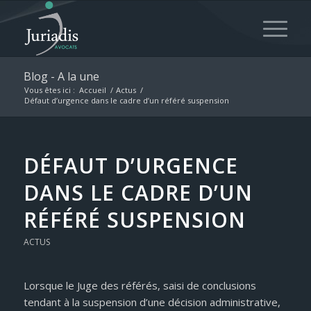
Blog - A la une
Vous êtes ici :
Accueil
/
Actus
/
Défaut d’urgence dans le cadre d’un référé suspension
DÉFAUT D’URGENCE
DANS LE CADRE D’UN
RÉFÉRÉ SUSPENSION
ACTUS
Lorsque le Juge des référés, saisi de conclusions
tendant à la suspension d’une décision administrative,