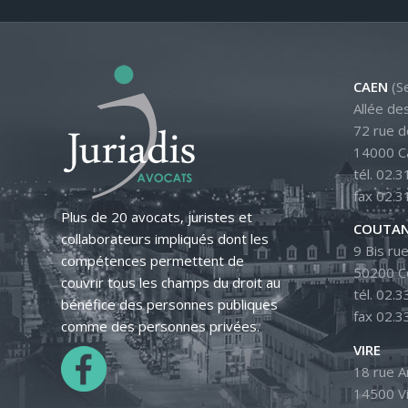
CAEN
(Se
Allée de
72 rue d
14000 C
tél. 02.3
fax 02.3
Plus de 20 avocats, juristes et
COUTAN
collaborateurs impliqués dont les
9 Bis rue
compétences permettent de
50200 C
couvrir tous les champs du droit au
tél. 02.3
bénéfice des personnes publiques
fax 02.3
comme des personnes privées.
VIRE
18 rue 
14500 V