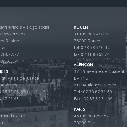
larl Juriadis – siège social)
ROUEN
s Passeroses
31 rue des Arsins
es Rosiers
76000 Rouen
aen
tél. 02.35.36.10.97
1.38.77.77
fax 02.31.86.63.74
1.86.63.74
ALENÇON
CES
37-39 avenue de Quakenbr
 du Palais de Justice
BP 116
outances
61004 Alençon Cedex
3.45.33.05
Tél : 02.33.82.31.60
3.47.21.43
Fax : 02.33.82.31.69
PARIS
Armand Gasté
45 rue de Rennes
ire
75006 Paris