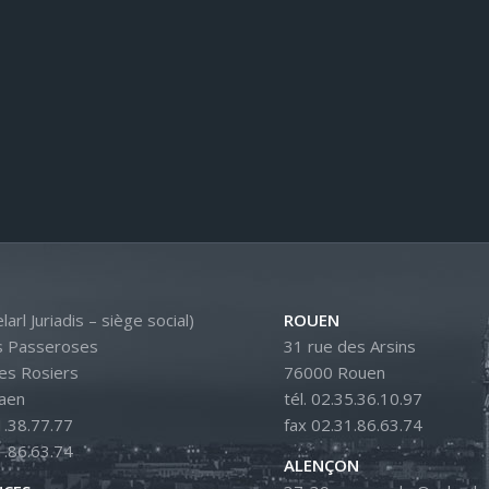
larl Juriadis – siège social)
ROUEN
s Passeroses
31 rue des Arsins
es Rosiers
76000 Rouen
aen
tél. 02.35.36.10.97
1.38.77.77
fax 02.31.86.63.74
1.86.63.74
ALENÇON