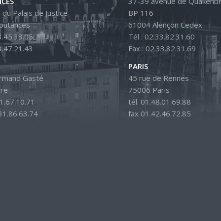
CES
37-39 avenue de Quakenbr
 du Palais de Justice
BP 116
outances
61004 Alençon Cedex
3.45.33.05
Tél : 02.33.82.31.60
3.47.21.43
Fax : 02.33.82.31.69
PARIS
Armand Gasté
45 rue de Rennes
ire
75006 Paris
31.67.10.71
tél. 01.48.01.69.88
.31.86.63.74
fax 01.42.46.72.85