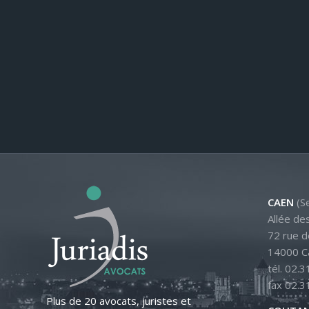
CAEN
(Se
Allée de
72 rue d
14000 C
tél. 02.3
fax 02.3
Plus de 20 avocats, juristes et