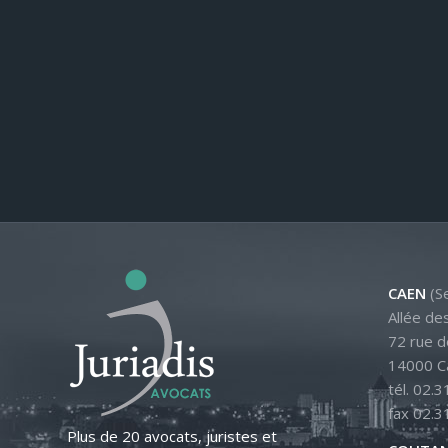
CAEN
(Se
Allée de
72 rue d
14000 C
tél. 02.3
fax 02.3
Plus de 20 avocats, juristes et