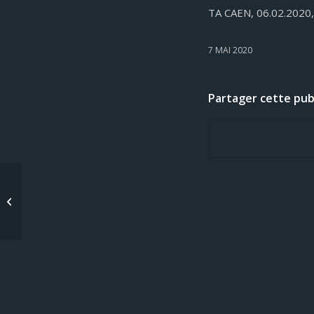
TA CAEN, 06.02.2020
7 MAI 2020
Partager cette pub
IMPUTABILITE DE
L’ACCIDENT AU SERVICE
– ACTE AUTO-AGRESSIF
-juriadis av...