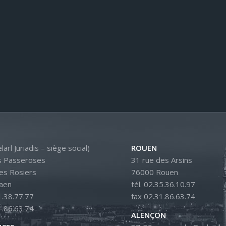
larl Juriadis – siège social)
ROUEN
s Passeroses
31 rue des Arsins
es Rosiers
76000 Rouen
aen
tél. 02.35.36.10.97
1.38.77.77
fax 02.31.86.63.74
1.86.63.74
ALENÇON