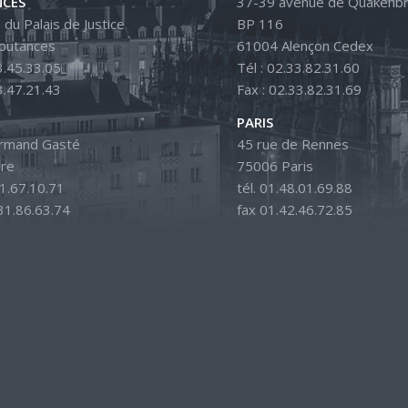
CES
37-39 avenue de Quakenbr
 du Palais de Justice
BP 116
outances
61004 Alençon Cedex
3.45.33.05
Tél : 02.33.82.31.60
3.47.21.43
Fax : 02.33.82.31.69
PARIS
Armand Gasté
45 rue de Rennes
ire
75006 Paris
31.67.10.71
tél. 01.48.01.69.88
.31.86.63.74
fax 01.42.46.72.85