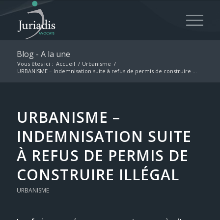
Blog - A la une
Vous êtes ici :
Accueil
/
Urbanisme
/
URBANISME – Indemnisation suite à refus de permis de construire ...
URBANISME –
INDEMNISATION SUITE
À REFUS DE PERMIS DE
CONSTRUIRE ILLÉGAL
URBANISME